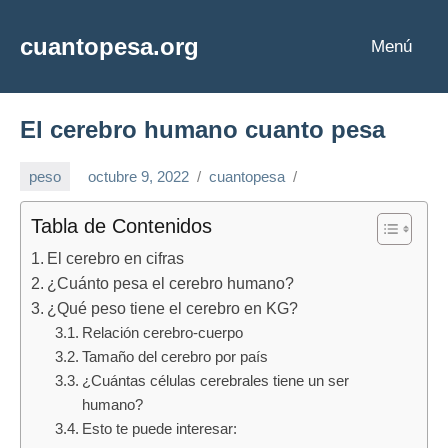
Saltar
al
cuantopesa.org
Menú
Cuanto
contenido
pesa
cada
El cerebro humano cuanto pesa
cosa
peso
octubre 9, 2022
cuantopesa
Tabla de Contenidos
El cerebro en cifras
¿Cuánto pesa el cerebro humano?
¿Qué peso tiene el cerebro en KG?
Relación cerebro-cuerpo
Tamaño del cerebro por país
¿Cuántas células cerebrales tiene un ser
humano?
Esto te puede interesar: