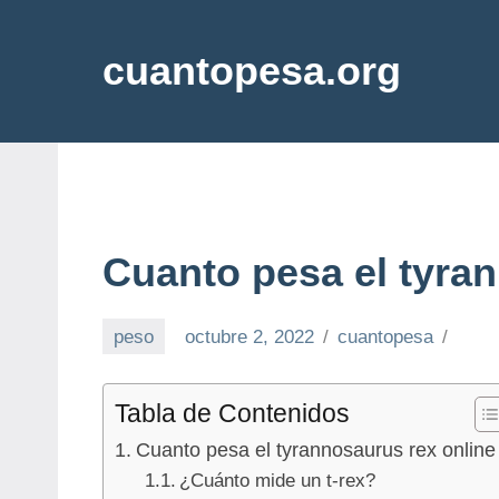
Saltar
al
cuantopesa.org
contenido
Cuanto
pesa
cada
cosa
Cuanto pesa el tyra
peso
octubre 2, 2022
cuantopesa
Tabla de Contenidos
Cuanto pesa el tyrannosaurus rex online
¿Cuánto mide un t-rex?