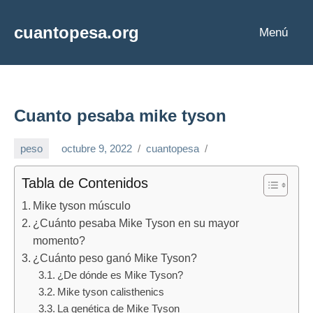
Saltar
al
cuantopesa.org
Menú
Cuanto
contenido
pesa
cada
cosa
Cuanto pesaba mike tyson
peso
octubre 9, 2022
cuantopesa
Tabla de Contenidos
Mike tyson músculo
¿Cuánto pesaba Mike Tyson en su mayor
momento?
¿Cuánto peso ganó Mike Tyson?
¿De dónde es Mike Tyson?
Mike tyson calisthenics
La genética de Mike Tyson