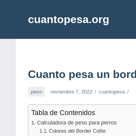
Saltar
al
cuantopesa.org
contenido
Cuanto
pesa
cada
cosa
Cuanto pesa un borde
peso
noviembre 7, 2022
cuantopesa
Tabla de Contenidos
Calculadora de peso para perros
Colores del Border Collie