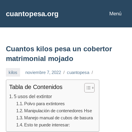
Saltar
al
cuantopesa.org
Menú
Cuanto
contenido
pesa
cada
cosa
Cuantos kilos pesa un cobertor
matrimonial mojado
kilos
noviembre 7, 2022
cuantopesa
Tabla de Contenidos
5 usos del extintor
Polvo para extintores
Manipulación de contenedores Hse
Manejo manual de cubos de basura
Esto te puede interesar: