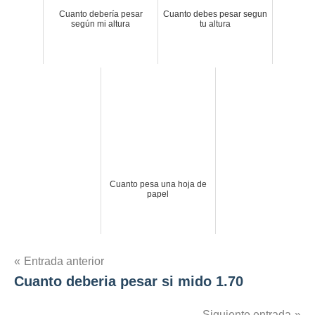
Cuanto debería pesar
Cuanto debes pesar segun
según mi altura
tu altura
Cuanto pesa una hoja de
papel
Navegación
Entrada anterior
Cuanto deberia pesar si mido 1.70
de
Siguiente entrada