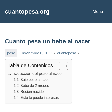
Saltar
al
cuantopesa.org
Menú
Cuanto
contenido
pesa
cada
cosa
Cuanto pesa un bebe al nacer
peso
noviembre 8, 2022
cuantopesa
Tabla de Contenidos
Traducción del peso al nacer
Bajo peso al nacer
Bebé de 2 meses
Recién nacido
Esto te puede interesar: